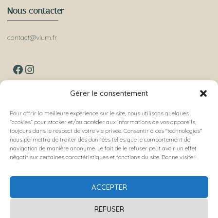
Nous contacter
contact@vlum.fr
FACEBOOK
INSTAGRAM
Gérer le consentement
Nos collections
Pour offrir la meilleure expérience sur le site, nous utilisons quelques
“ccokies” pour stocker et/ou accéder aux informations de vos appareils,
toujours dans le respect de votre vie privée. Consentir à ces "technologies"
Épineuse
nous permettra de traiter des données telles que le comportement de
Bourgeon
navigation de manière anonyme. Le fait de le refuser peut avoir un effet
Volubile
négatif sur certaines caractéristiques et fonctions du site. Bonne visite !
Ailé
Ondulé
Flocon
ACCEPTER
Blum Sonore
REFUSER