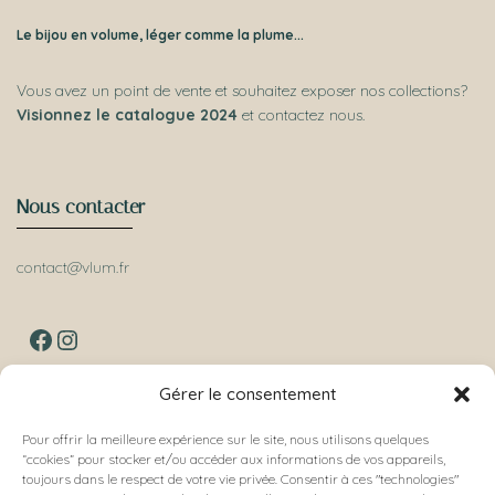
Le bijou en volume, léger comme la plume...
Vous avez un point de vente et souhaitez exposer nos collections?
Visionnez le catalogue 2024
et contactez nous.
Nous contacter
contact@vlum.fr
FACEBOOK
INSTAGRAM
Gérer le consentement
Nos collections
Pour offrir la meilleure expérience sur le site, nous utilisons quelques
“ccokies” pour stocker et/ou accéder aux informations de vos appareils,
toujours dans le respect de votre vie privée. Consentir à ces "technologies"
Épineuse