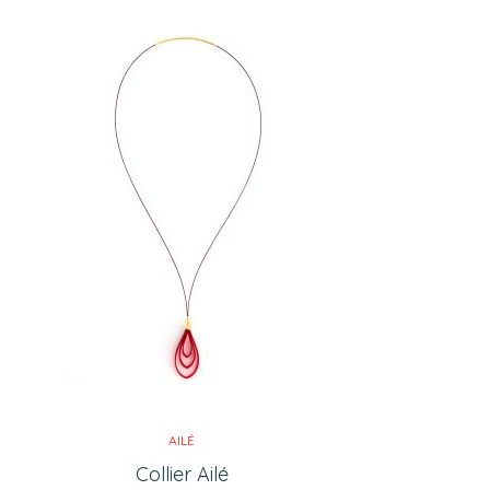
AILÉ
Collier Ailé