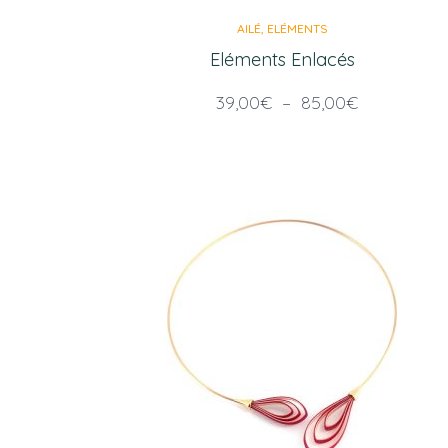
AILÉ
ELÉMENTS
Eléments Enlacés
Plage
39,00
€
–
85,00
€
de
prix :
39,00€
à
85,00€